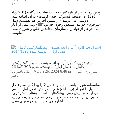
ناظر
پیش زمینه پس از بازتکثیر «فعالیت سایت دیدگاه» (31 خرداد
1396) در صفحه فیسبوک، چند «کامنت» به آن اضافه شد.
دوستی می پرسد « راستش آخرش هم نفهمیدم دلیل
«مرحوم» خواندن مسعود رجوی چه بود؟!!!!» و….پیش از آغاز
می خواهم از هواداران سازمان مجاهدین خلق و شورای ملی
مقاومت...
استراتژی، کانون آن، و آنچه هست – پیشگفتار(متن
کامل – فصل اول) – نوشته شده 2014/1393
استراتژی
,
علی
|
March 26, 2024 8:48 pm
|
علی ناظر
by
ناظر
متاسفانه هنوز نتوانسته ام متن فصل 2 را پیدا کنم. متن فصل
اول با نمودار (پ.د.اف) علی ناظر متن فصل اول – بدون
نمودار بخش پیش روی، پیشگفتار سلسله نوشتار “استراتژی،
کانون آن، و آنچه که هست” به برخی مفاهیم و واژه های پایه
اشاره می کند، تا در فرصتهای بعدی...