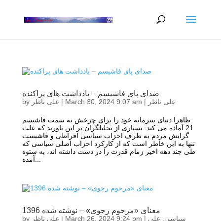
صدای پای فاشیسم – یادداشت های پراکنده
علی ناظر
|
March 30, 2024 9:07 am
|
علی ناظر
by
ظاهرا دنیای سرمایه خود را برای چرخش به سمت فاشیسم
21 آماده می کند. بسیاری از تحلیلگران بر این باورند که علت
گرایش مردم به طرف احزاب سیاسی افراطی و فاشیست
تنها به این خاطر است که از کارکرد احزاب اصلی سیاسی که
طی چند دهه اخیر زمام قدرت را در دست داشته اند، به ستوه
آمده...
معنای «مرحوم رجوی» – نوشته شده 1396
سیاسی
,
علی
|
March 26, 2024 9:24 pm
|
علی ناظر
by