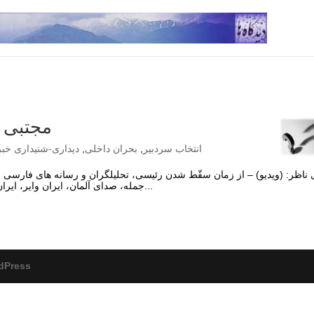
مجتبی خ
انتخاب سردبیر
,
بحران داخلی
,
دیداری-شنیداری خب
ناظر: (ویدیو) – از زمان سقّط شدن رئیسی، تحلیلگران و رسانه های فارسی زبان
جمله، صدای آلمان، ایران وایر، ایران انترنشنال، و… این ویدیو نمونه ای از آن گمانه زنی ها...
dPress