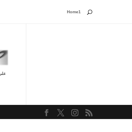
Home1
علی 