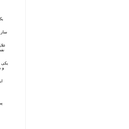
سازم
علاو
نفس
یکی ا
ای
پی