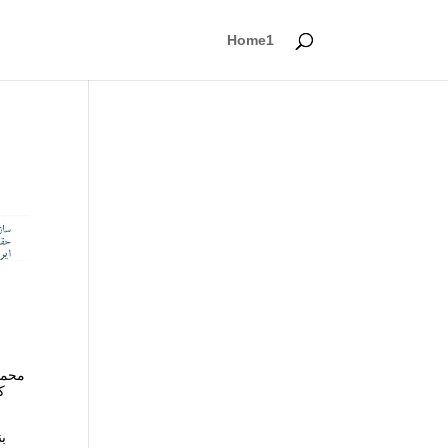
Home1
محمو
ک