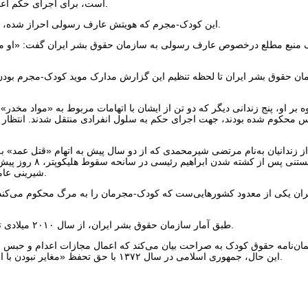
است، برای اجرای حکم اعدام به سلول انفرادی زندان مرکزی شیراز منتقل شدند.
این کودک-مجرم که هویتش عارف رسولی احراز شده، به اتهام «قتل عمد» به قصاص نفس محکوم شده است.
ان حقوق بشر ایران تا لحظه تنظیم این گزارش مدارک موید کودک-مجرم بودن
ه بر او، پنج زندانی دیگر که دو تن از ایشان با اتهامات مربوط به «مواد مخدر»
 محکوم شده بودند، جهت اجرای حکم به سلول انفرادی منتقل شدند. انتظار 
ز زندانیان به‌نام مرتضی شیرمحمدی که از دو سال پیش به اتهام «قتل عم
و بستنی پس از کشت
شیرینی عاملی برای جلو انداختن اجرای حکم اعدام وی بوده است.
ران یکی از معدود کشورهایی‌ست که کودک-مجرمان را به مرگ محکوم می‌کند و
طبق آمار سازمان حقوق بشر ایران، از سال ۲۰۱۰ میلادی تاکنون دست‌کم ۷۰ کودک-مجرم در ایران اعدام شده‌اند.
مان‌نامه حقوق کودک به صراحت بیان می‌کند که اعمال مجازات اعدام و حبس ابد
این حال، جمهوری اسلامی در سال ۱۳۷۲ با حق تحفظ «مغایر نبودن با احکام شرع و قوانین داخلی» این پیمان‌نامه را امضا کرد.