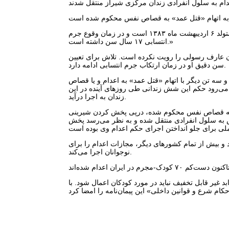
یک منبع مطلع درخصوص عارف رسولی به سازمان حقوق بشر ایران گفت: «او متولد ۶ اردیبهشت ماه ۱۳۸۳ است و در زمان وقوع جرم
انتسابی ۱۷ سال سن داشته است.»
 عارف رسولی را رویت نکرده است. تلاش برای تعیین
سن دقیق او در زمان ارتکاب جرم انتسابی ادامه دارد.
 و سه تن دیگر با اتهام «قتل عمد» به اعدام و یا قصاص
می‌رود حکم این شش زندانی طی روزهای آینده در این
زندان به اجرا درآید.
د» به قصاص نفس محکوم شده، درپی پخش کردن شیرینی
ه شدن ابراهیم رئیسی در سانحه سقوط هلیکوپتر، ۸ روز پیش به سلول انفرادی منتقل شده و به نظر می‌رسد پخش
 بیش از تمام کشورهای دیگر، مجازات اعدام را برای
نوجوانان اجرا می‌کند.
 غیر قابل تخفیف نباید در مورد کودکان اعمال شود. با